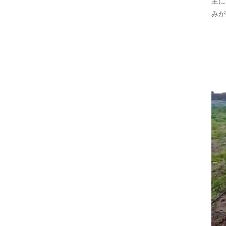
主に
みが