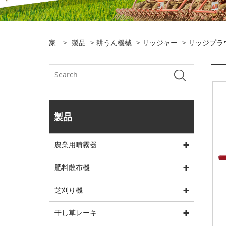
家
>
製品
>
耕うん機械
>
リッジャー
> リッジプラ
製品
農業用噴霧器
肥料散布機
芝刈り機
干し草レーキ