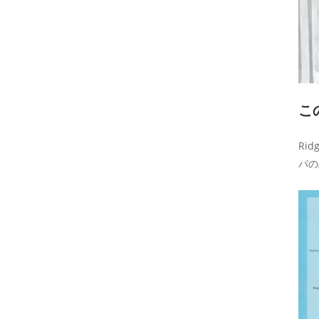
こ
Ri
パの