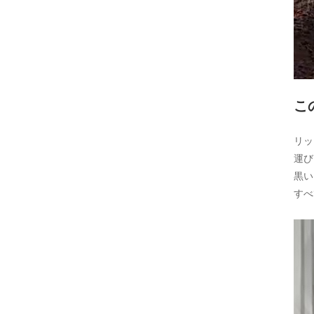
こ
リッ
運び
黒い
すべ